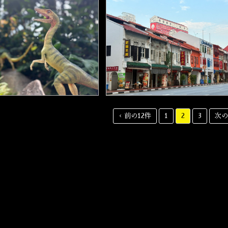
‹ 前の12件
1
2
3
次の